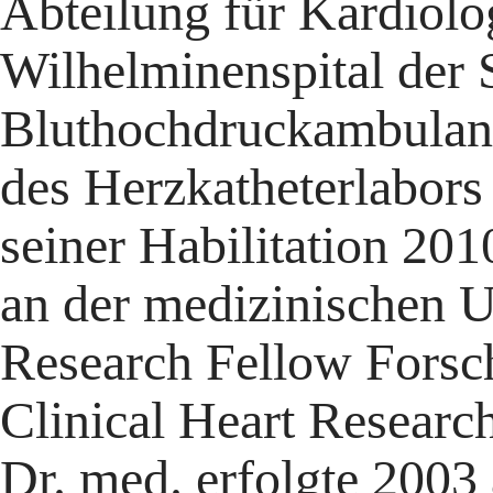
Abteilung für Kardiolo
Wilhelminenspital der S
Bluthochdruckambulanz
des Herzkatheterlabors a
seiner Habilitation 201
an der medizinischen U
Research Fellow Forsc
Clinical Heart Researc
Dr. med. erfolgte 2003 